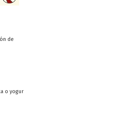
món de
ta o yogur