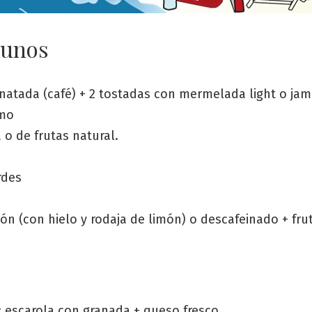
yunos
natada (café) + 2 tostadas con mermelada light o ja
umo
 o de frutas natural.
rdes
ión (con hielo y rodaja de limón) o descafeinado + fru
s
 escarola con granada + queso fresco