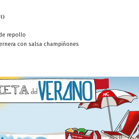
go
de repollo
 ternera con salsa champiñones