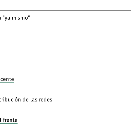
a “ya mismo”
ocente
tribución de las redes
l frente