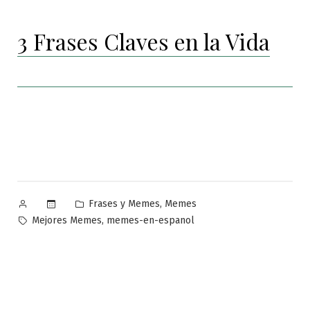
3 Frases Claves en la Vida
Publicado
Publicado
,
Frases y Memes
Memes
por
en
Etiquetas:
,
Mejores Memes
memes-en-espanol