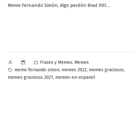
Meme Fernando Simón, digo perdón Brad Pitt…
Publicado
Publicado
,
Frases y Memes
Memes
por
en
Etiquetas:
,
,
,
meme fernando simon
memes 2022
memes graciosos
,
memes graciosos 2021
memes-en-espanol