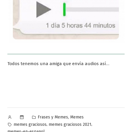
Todos tenemos una amiga que envía audios así…
Publicado
Publicado
,
Frases y Memes
Memes
por
en
Etiquetas:
,
,
memes graciosos
memes graciosos 2021
memes-en-espanol