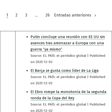
Paginación
1
2
3
…
26
Entradas anteriores
de
entradas
Putin concluye una reunión con EE UU sin
avances tras amenazar a Europa con una
guerra “ya mismo”
Source: EL PAÍS: el periódico global
Published
on 2025-12-02
El Barça se gusta como líder de La Liga
Source: EL PAÍS: el periódico global
Published
on 2025-12-02
El Ebro rompe la monotonía de la segunda
ronda de la Copa del Rey
Source: EL PAÍS: el periódico global
Published
on 2025-12-02