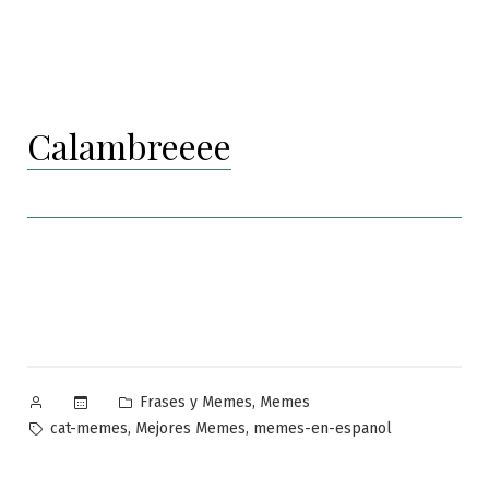
Calambreeee
Publicado
Publicado
,
Frases y Memes
Memes
por
en
Etiquetas:
,
,
cat-memes
Mejores Memes
memes-en-espanol