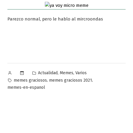
Parezco normal, pero le hablo al mircroondas
Publicado
Publicado
,
,
Actualidad
Memes
Varios
por
en
Etiquetas:
,
,
memes graciosos
memes graciosos 2021
memes-en-espanol