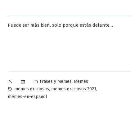
Puede ser más bien, solo porque estás delante…
Publicado
Publicado
,
Frases y Memes
Memes
por
en
Etiquetas:
,
,
memes graciosos
memes graciosos 2021
memes-en-espanol