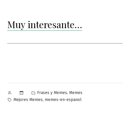
Muy interesante…
Publicado
Publicado
,
Frases y Memes
Memes
por
en
Etiquetas:
,
Mejores Memes
memes-en-espanol