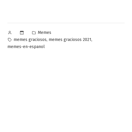
Publicado
Publicado
Memes
por
en
Etiquetas:
,
,
memes graciosos
memes graciosos 2021
memes-en-espanol