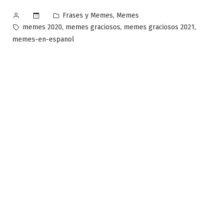
Publicado
Publicado
,
Frases y Memes
Memes
por
en
Etiquetas:
,
,
,
memes 2020
memes graciosos
memes graciosos 2021
memes-en-espanol