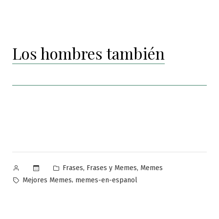
Los hombres también
Publicado
Publicado
,
,
Frases
Frases y Memes
Memes
por
en
Etiquetas:
,
Mejores Memes
memes-en-espanol