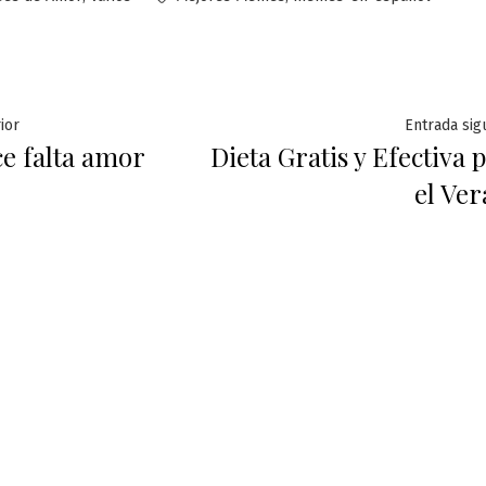
ación
Entrada
ior
Entrada sig
ce falta amor
Dieta Gratis y Efectiva 
anterior:
el Ve
das