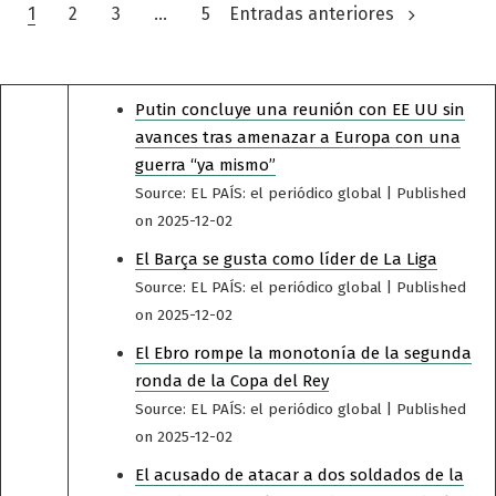
Paginación
1
2
3
…
5
Entradas anteriores
de
entradas
Putin concluye una reunión con EE UU sin
avances tras amenazar a Europa con una
guerra “ya mismo”
Source: EL PAÍS: el periódico global
Published
on 2025-12-02
El Barça se gusta como líder de La Liga
Source: EL PAÍS: el periódico global
Published
on 2025-12-02
El Ebro rompe la monotonía de la segunda
ronda de la Copa del Rey
Source: EL PAÍS: el periódico global
Published
on 2025-12-02
El acusado de atacar a dos soldados de la