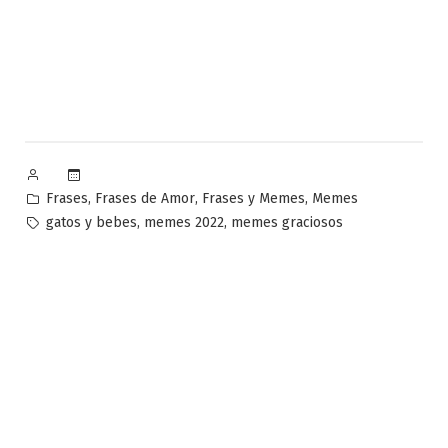
Publicado
por
Publicado
,
,
,
Frases
Frases de Amor
Frases y Memes
Memes
en
Etiquetas:
,
,
gatos y bebes
memes 2022
memes graciosos