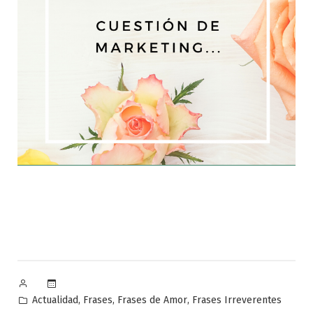
Publicado
por
Publicado
,
,
,
Actualidad
Frases
Frases de Amor
Frases Irreverentes