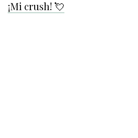
¡Mi crush! 💘