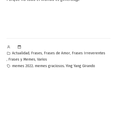
Publicado
por
Publicado
,
,
,
Actualidad
Frases
Frases de Amor
Frases Irreverentes
en
,
,
Frases y Memes
Varios
Etiquetas:
,
,
memes 2022
memes graciosos
Ying Yang Girando