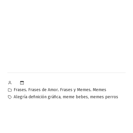
Publicado
por
Publicado
,
,
,
Frases
Frases de Amor
Frases y Memes
Memes
en
Etiquetas:
,
,
Alegría definición gráfica
meme bebes
memes perros