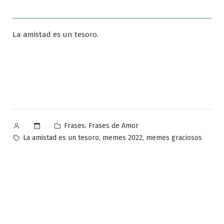
La amistad es un tesoro.
Publicado
Publicado
,
Frases
Frases de Amor
por
en
Etiquetas:
,
,
La amistad es un tesoro
memes 2022
memes graciosos