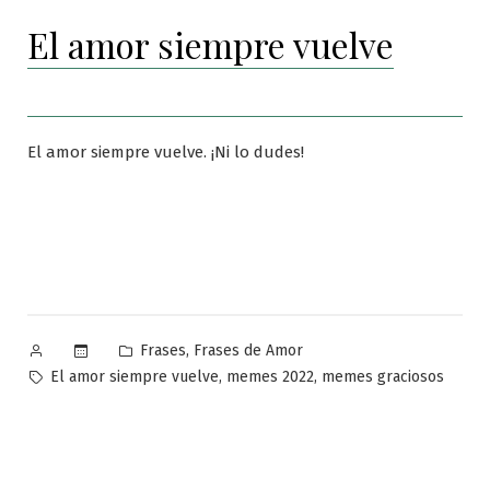
El amor siempre vuelve
El amor siempre vuelve. ¡Ni lo dudes!
Publicado
Publicado
,
Frases
Frases de Amor
por
en
Etiquetas:
,
,
El amor siempre vuelve
memes 2022
memes graciosos