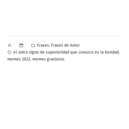
Publicado
Publicado
,
Frases
Frases de Amor
por
en
Etiquetas:
,
el único signo de superioridad que conozco es la bondad
,
memes 2022
memes graciosos