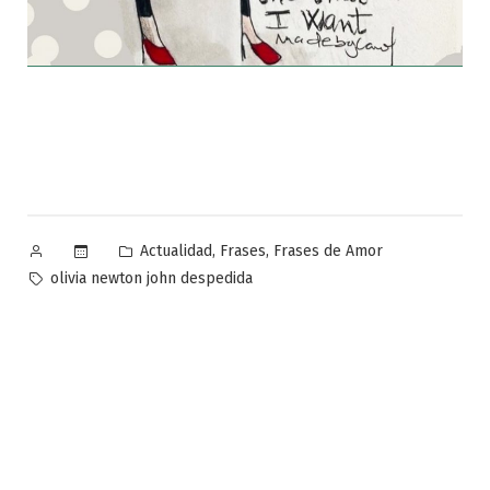
Publicado
Publicado
,
,
Actualidad
Frases
Frases de Amor
por
en
Etiquetas:
olivia newton john despedida