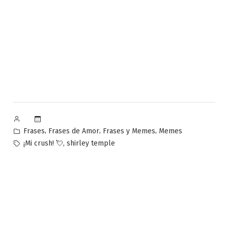
Publicado
por
Publicado
,
,
,
Frases
Frases de Amor
Frases y Memes
Memes
en
Etiquetas:
,
¡Mi crush! 💘
shirley temple