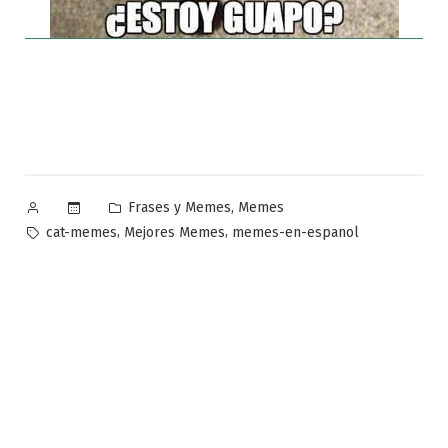
Publicado
Publicado
,
Frases y Memes
Memes
por
en
Etiquetas:
,
,
cat-memes
Mejores Memes
memes-en-espanol