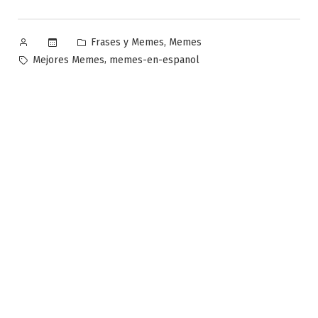
Publicado
Publicado
,
Frases y Memes
Memes
por
en
Etiquetas:
,
Mejores Memes
memes-en-espanol