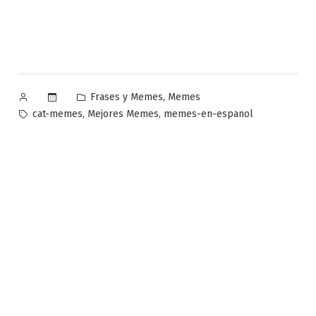
Publicado
Publicado
,
Frases y Memes
Memes
por
en
Etiquetas:
,
,
cat-memes
Mejores Memes
memes-en-espanol