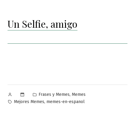
Un Selfie, amigo
Publicado
Publicado
,
Frases y Memes
Memes
por
en
Etiquetas:
,
Mejores Memes
memes-en-espanol