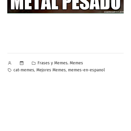
Publicado
Publicado
,
Frases y Memes
Memes
por
en
Etiquetas:
,
,
cat-memes
Mejores Memes
memes-en-espanol