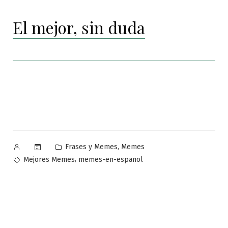
El mejor, sin duda
Publicado
Publicado
,
Frases y Memes
Memes
por
en
Etiquetas:
,
Mejores Memes
memes-en-espanol