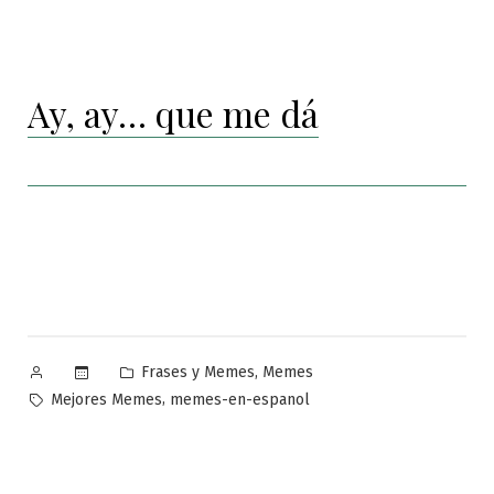
Ay, ay… que me dá
Publicado
Publicado
,
Frases y Memes
Memes
por
en
Etiquetas:
,
Mejores Memes
memes-en-espanol