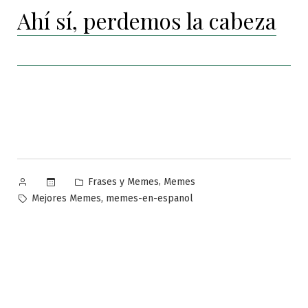
Ahí sí, perdemos la cabeza
Publicado
Publicado
,
Frases y Memes
Memes
por
en
Etiquetas:
,
Mejores Memes
memes-en-espanol