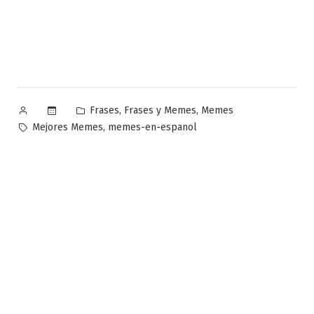
Publicado
Publicado
,
,
Frases
Frases y Memes
Memes
por
en
Etiquetas:
,
Mejores Memes
memes-en-espanol