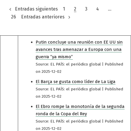
Paginación
Entradas siguientes
1
2
3
4
…
26
Entradas anteriores
de
entradas
Putin concluye una reunión con EE UU sin
avances tras amenazar a Europa con una
guerra “ya mismo”
Source: EL PAÍS: el periódico global
Published
on 2025-12-02
El Barça se gusta como líder de La Liga
Source: EL PAÍS: el periódico global
Published
on 2025-12-02
El Ebro rompe la monotonía de la segunda
ronda de la Copa del Rey
Source: EL PAÍS: el periódico global
Published
on 2025-12-02