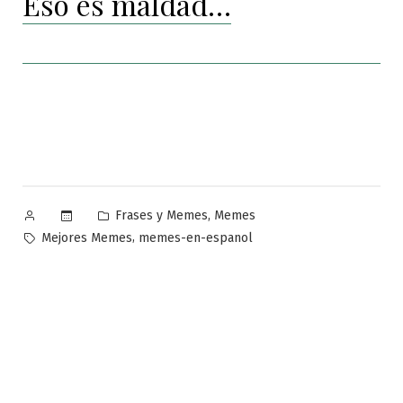
Eso es maldad…
Publicado
Publicado
,
Frases y Memes
Memes
por
en
Etiquetas:
,
Mejores Memes
memes-en-espanol