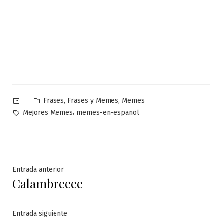
Publicado
,
,
Frases
Frases y Memes
Memes
en
Etiquetas:
,
Mejores Memes
memes-en-espanol
Navegación
Entrada
Entrada anterior
Calambreeee
anterior:
de
entradas
Entrada
Entrada siguiente