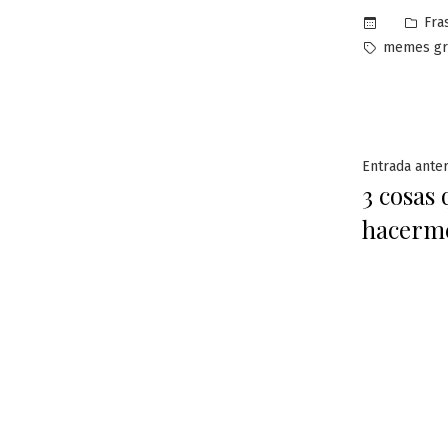
Pub
Fra
en
Etiquetas:
memes gr
Naveg
Entrada anter
3 cosas
de
hacerme
entra