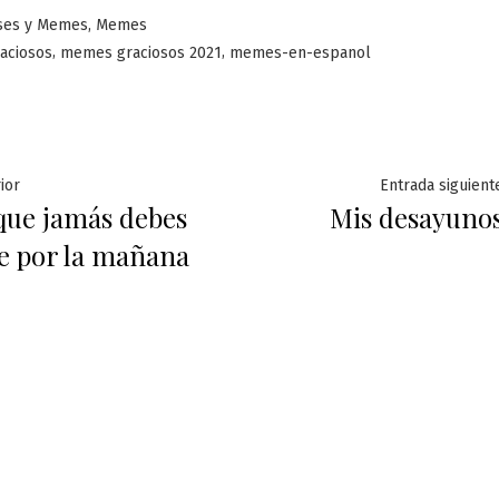
licado
,
ses y Memes
Memes
,
,
aciosos
memes graciosos 2021
memes-en-espanol
ación
Entrada
ior
Entrada siguient
 que jamás debes
Mis desayuno
anterior:
 por la mañana
das