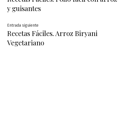
de
y guisantes
entradas
Entrada
Entrada siguiente
Recetas Fáciles. Arroz Biryani
siguiente:
Vegetariano