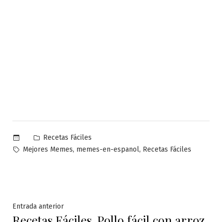
Publicado
Recetas Fáciles
en
Etiquetas:
,
,
Mejores Memes
memes-en-espanol
Recetas Fáciles
Navegación
Entrada
Entrada anterior
Recetas Fáciles. Pollo fácil con arroz
anterior: