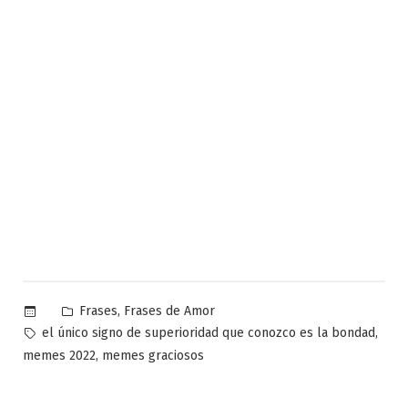
Publicado
,
Frases
Frases de Amor
en
Etiquetas:
,
el único signo de superioridad que conozco es la bondad
,
memes 2022
memes graciosos