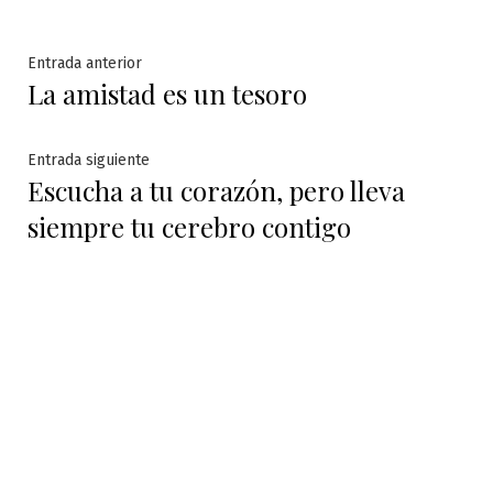
Navegación
Entrada
Entrada anterior
La amistad es un tesoro
anterior:
de
entradas
Entrada
Entrada siguiente
Escucha a tu corazón, pero lleva
siguiente:
siempre tu cerebro contigo