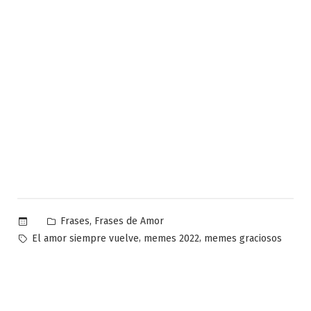
Publicado
,
Frases
Frases de Amor
en
Etiquetas:
,
,
El amor siempre vuelve
memes 2022
memes graciosos