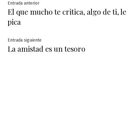
Navegación
Entrada
Entrada anterior
El que mucho te critica, algo de ti, le
anterior:
de
pica
entradas
Entrada
Entrada siguiente
La amistad es un tesoro
siguiente: