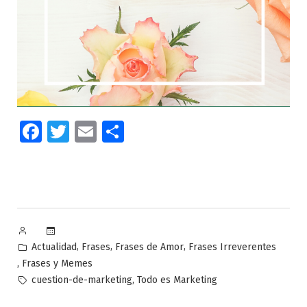
Facebook
Twitter
Email
Compartir
Publicado
por
Publicado
,
,
,
Actualidad
Frases
Frases de Amor
Frases Irreverentes
en
,
Frases y Memes
Etiquetas:
,
cuestion-de-marketing
Todo es Marketing