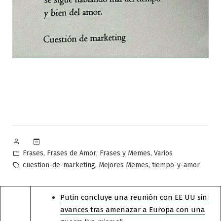
Publicado
por
Publicado
,
,
,
Frases
Frases de Amor
Frases y Memes
Varios
en
Etiquetas:
,
,
cuestion-de-marketing
Mejores Memes
tiempo-y-amor
Putin concluye una reunión con EE UU sin
avances tras amenazar a Europa con una