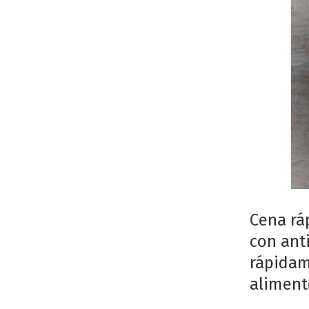
Cena ráp
con ant
rápidam
aliment