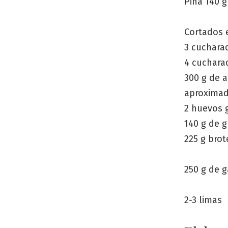
Piña 140 g
Cortados 
3 cucharad
4 cucharad
300 g de 
aproximad
2 huevos 
140 g de 
225 g bro
250 g de 
2-3 limas