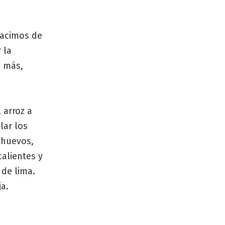
 racimos de
 la
o más,
l arroz a
lar los
 huevos,
alientes y
 de lima.
ja.