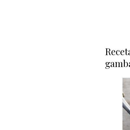
Receta
gamba