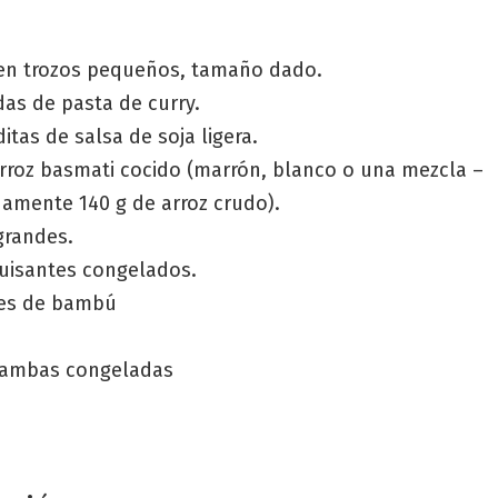
en trozos pequeños, tamaño dado.
as de pasta de curry.
itas de salsa de soja ligera.
arroz basmati cocido (marrón, blanco o una mezcla –
amente 140 g de arroz crudo).
grandes.
guisantes congelados.
tes de bambú
gambas congeladas