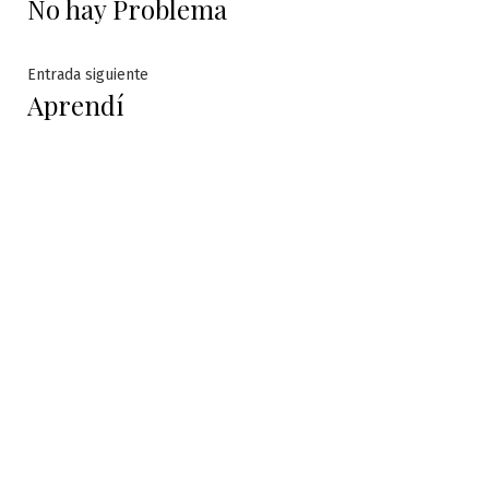
No hay Problema
anterior:
de
entradas
Entrada
Entrada siguiente
Aprendí
siguiente: