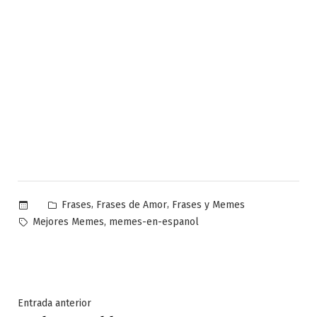
Publicado
,
,
Frases
Frases de Amor
Frases y Memes
en
Etiquetas:
,
Mejores Memes
memes-en-espanol
Navegación
Entrada
Entrada anterior