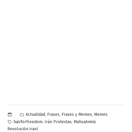
Publicado
,
,
,
Actualidad
Frases
Frases y Memes
Memes
en
Etiquetas:
,
,
,
hairforfreedom
Irán Protestas
MahsaAmini
Revolución iraní