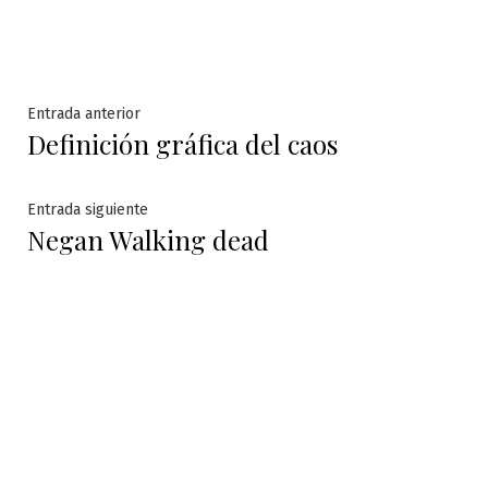
Navegación
Entrada
Entrada anterior
Definición gráfica del caos
anterior:
de
entradas
Entrada
Entrada siguiente
Negan Walking dead
siguiente: