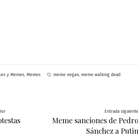
licado
Etiquetas:
,
,
ses y Memes
Memes
meme negan
meme walking dead
ación
Entrada
ior
Entrada siguient
otestas
Meme sanciones de Pedr
anterior:
Sánchez a Puti
das