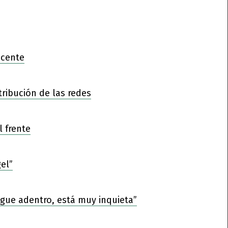
ocente
tribución de las redes
l frente
el”
sigue adentro, está muy inquieta”