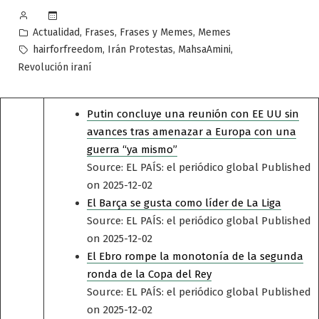
Publicado
por
Publicado
,
,
,
Actualidad
Frases
Frases y Memes
Memes
en
Etiquetas:
,
,
,
hairforfreedom
Irán Protestas
MahsaAmini
Revolución iraní
Putin concluye una reunión con EE UU sin
avances tras amenazar a Europa con una
guerra “ya mismo”
Source: EL PAÍS: el periódico global
Published
on 2025-12-02
El Barça se gusta como líder de La Liga
Source: EL PAÍS: el periódico global
Published
on 2025-12-02
El Ebro rompe la monotonía de la segunda
ronda de la Copa del Rey
Source: EL PAÍS: el periódico global
Published
on 2025-12-02