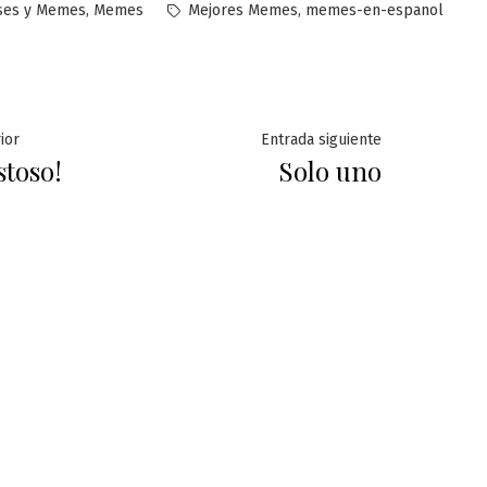
licado
Etiquetas:
,
,
ses y Memes
Memes
Mejores Memes
memes-en-espanol
ación
Entrada
Entrada
ior
Entrada siguiente
stoso!
Solo uno
anterior:
siguiente:
das