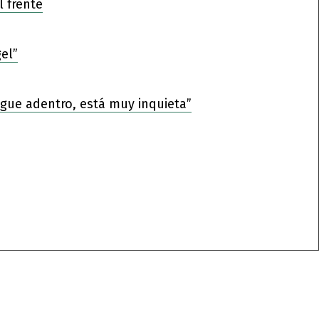
l frente
el”
sigue adentro, está muy inquieta”