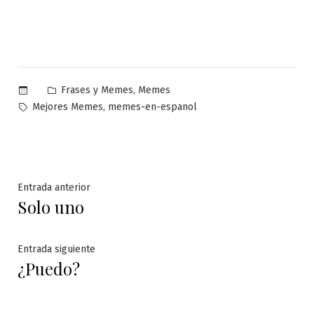
Publicado
,
Frases y Memes
Memes
en
Etiquetas:
,
Mejores Memes
memes-en-espanol
Navegación
Entrada
Entrada anterior
Solo uno
anterior:
de
entradas
Entrada
Entrada siguiente
¿Puedo?
siguiente: