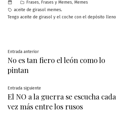
Publicado
,
,
Frases
Frases y Memes
Memes
en
Etiquetas:
,
aceite de girasol memes
Tengo aceite de girasol y el coche con el depósito lleno
Navegación
Entrada
Entrada anterior
No es tan fiero el león como lo
anterior:
de
pintan
entradas
Entrada
Entrada siguiente
El NO a la guerra se escucha cada
siguiente:
vez más entre los rusos