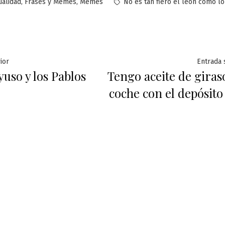
licado
Etiquetas:
,
,
ualidad
Frases y Memes
Memes
No es tan fiero el león como lo
ación
Entrada
ior
Entrada 
yuso y los Pablos
Tengo aceite de giraso
anterior:
coche con el depósito
das