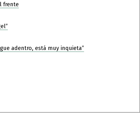
l frente
el”
sigue adentro, está muy inquieta”