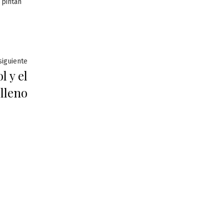
 pintan
Entrada
siguiente
l y el
siguiente:
 lleno