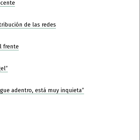
ocente
tribución de las redes
l frente
el”
sigue adentro, está muy inquieta”