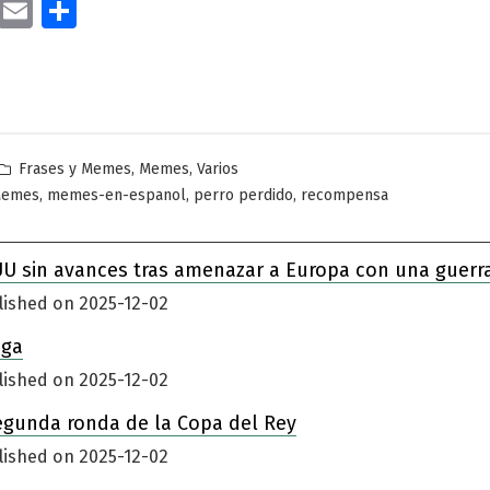
cebook
Twitter
Email
Compartir
Publicado
,
,
Frases y Memes
Memes
Varios
en
,
,
,
Memes
memes-en-espanol
perro perdido
recompensa
UU sin avances tras amenazar a Europa con una guerr
lished on 2025-12-02
iga
lished on 2025-12-02
egunda ronda de la Copa del Rey
lished on 2025-12-02