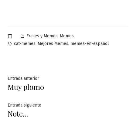
Publicado
,
Frases y Memes
Memes
en
Etiquetas:
,
,
cat-memes
Mejores Memes
memes-en-espanol
Navegación
Entrada
Entrada anterior
Muy plomo
anterior:
de
entradas
Entrada
Entrada siguiente
Note…
siguiente: