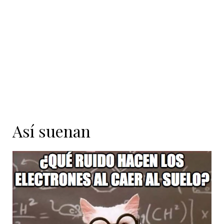
contenido
Así suenan