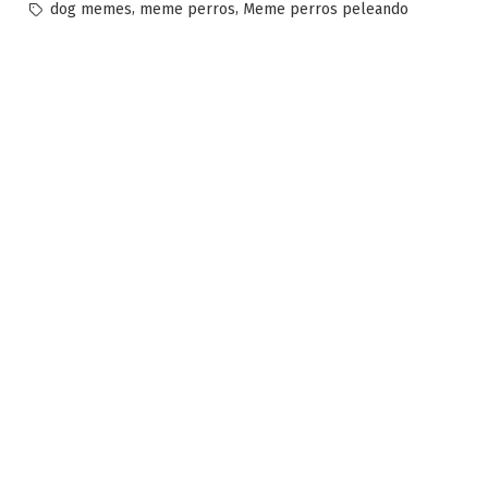
por
en
Etiquetas:
,
,
dog memes
meme perros
Meme perros peleando