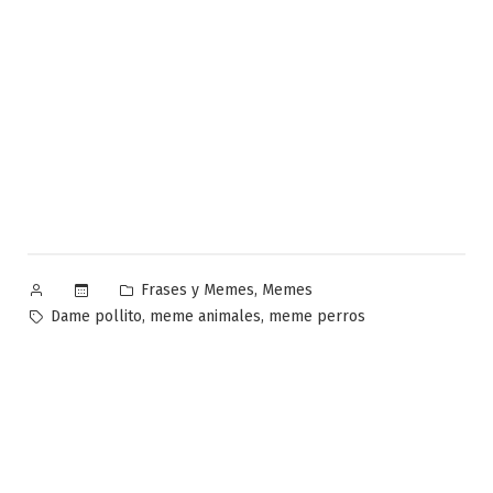
Publicado
Publicado
,
Frases y Memes
Memes
por
en
Etiquetas:
,
,
Dame pollito
meme animales
meme perros