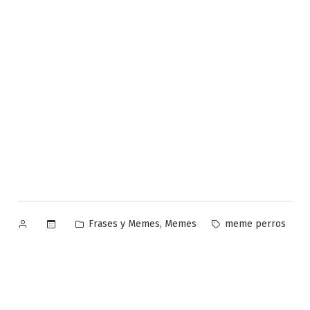
Publicado
Publicado
Etiquetas:
,
Frases y Memes
Memes
meme perros
por
en