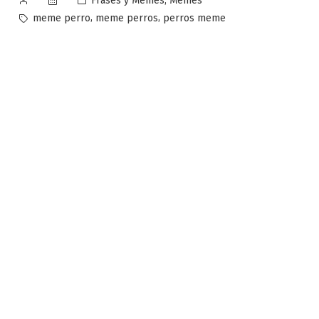
,
Frases y Memes
Memes
por
en
Etiquetas:
,
,
meme perro
meme perros
perros meme