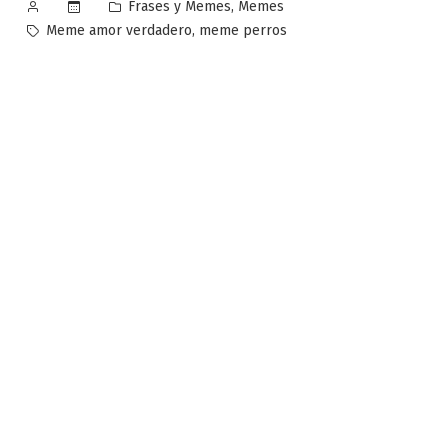
Publicado
Publicado
,
Frases y Memes
Memes
por
en
Etiquetas:
,
Meme amor verdadero
meme perros