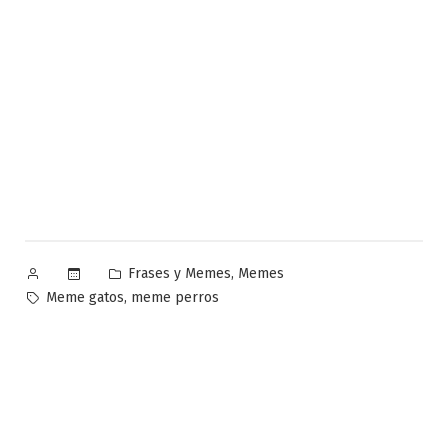
Publicado
Publicado
,
Frases y Memes
Memes
por
en
Etiquetas:
,
Meme gatos
meme perros