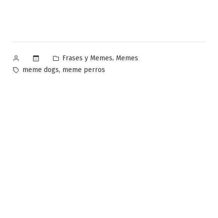
Publicado
Publicado
,
Frases y Memes
Memes
por
en
Etiquetas:
,
meme dogs
meme perros