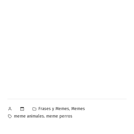
Publicado
Publicado
,
Frases y Memes
Memes
por
en
Etiquetas:
,
meme animales
meme perros