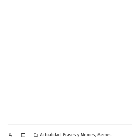
Publicado
Publicado
,
,
Actualidad
Frases y Memes
Memes