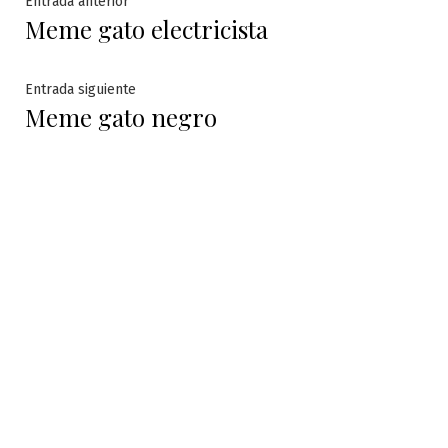
Navegación
Entrada anterior
Meme gato electricista
anterior:
de
entradas
Entrada
Entrada siguiente
Meme gato negro
siguiente: