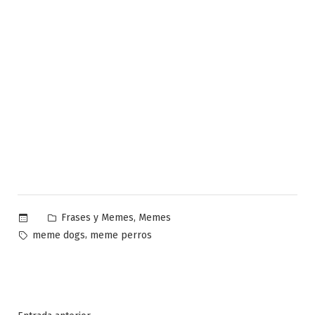
Publicado
,
Frases y Memes
Memes
en
Etiquetas:
,
meme dogs
meme perros
Entrada