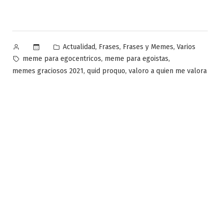
Publicado
Publicado
,
,
,
Actualidad
Frases
Frases y Memes
Varios
por
en
Etiquetas:
,
,
meme para egocentricos
meme para egoistas
,
,
memes graciosos 2021
quid proquo
valoro a quien me valora