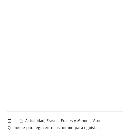
Publicado
,
,
,
Actualidad
Frases
Frases y Memes
Varios
en
Etiquetas:
,
,
meme para egocentricos
meme para egoistas