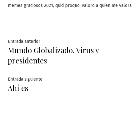
,
,
memes graciosos 2021
quid proquo
valoro a quien me valora
Navegación
Entrada
Entrada anterior
Mundo Globalizado. Virus y
anterior:
de
presidentes
entradas
Entrada
Entrada siguiente
Ahí es
siguiente: