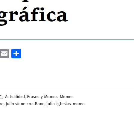
cebook
Twitter
Email
Compartir
Publicado
,
,
Actualidad
Frases y Memes
Memes
en
,
,
me
Julio viene con Bono
julio-iglesias-meme