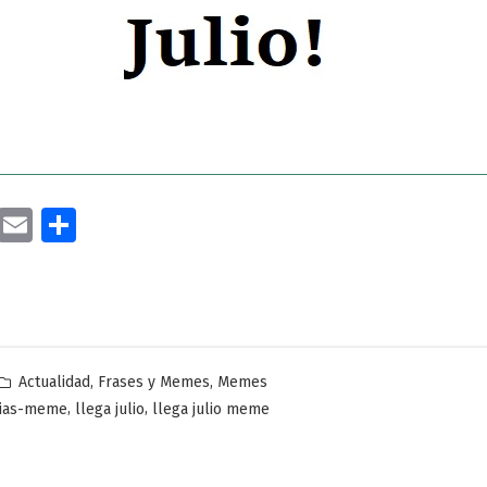
cebook
Twitter
Email
Compartir
Publicado
,
,
Actualidad
Frases y Memes
Memes
en
,
,
esias-meme
llega julio
llega julio meme