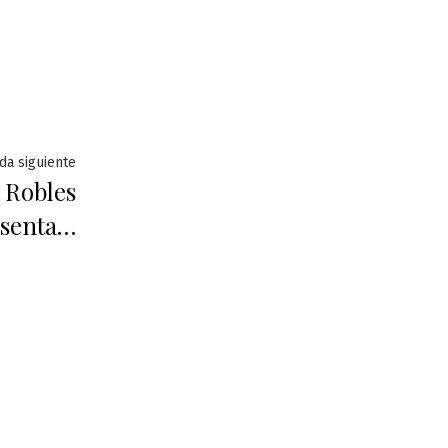
Entrada
da siguiente
 Robles
siguiente:
esenta…