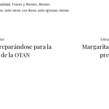
licado
,
,
ualidad
Frases y Memes
Memes
,
,
me
Julio viene con Bono
julio-iglesias-meme
ación
Entrada
ior
Entra
reparándose para la
Margarita
anterior:
 de la OTAN
pr
das