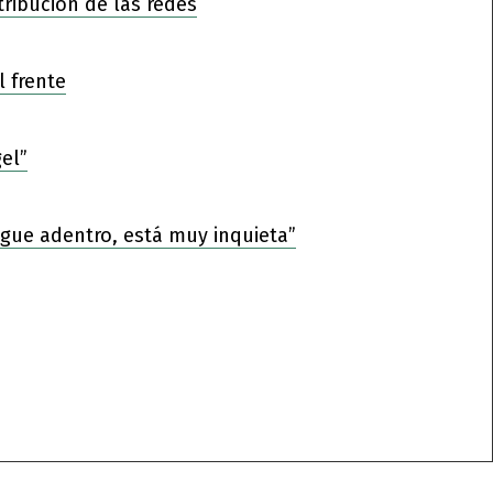
tribución de las redes
l frente
el”
sigue adentro, está muy inquieta”