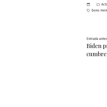
Pub
Act
en
Etiquetas:
bono me
Naveg
Entrada anter
Biden p
de
cumbre
entra