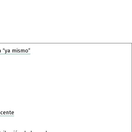
a “ya mismo”
ocente