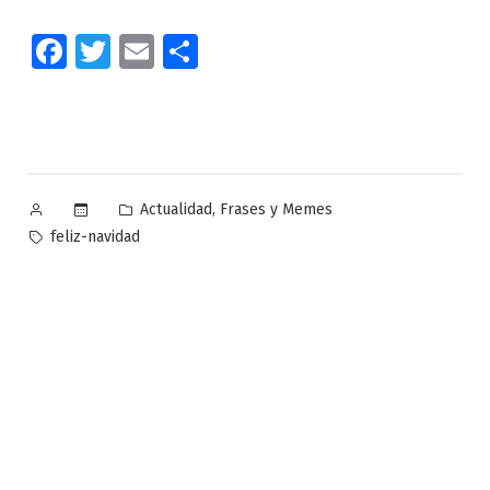
Facebook
Twitter
Email
Compartir
Publicado
Publicado
,
Actualidad
Frases y Memes
por
en
Etiquetas:
feliz-navidad