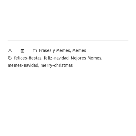
Publicado
Publicado
,
Frases y Memes
Memes
por
en
Etiquetas:
,
,
,
felices-fiestas
feliz-navidad
Mejores Memes
,
memes-navidad
merry-christmas