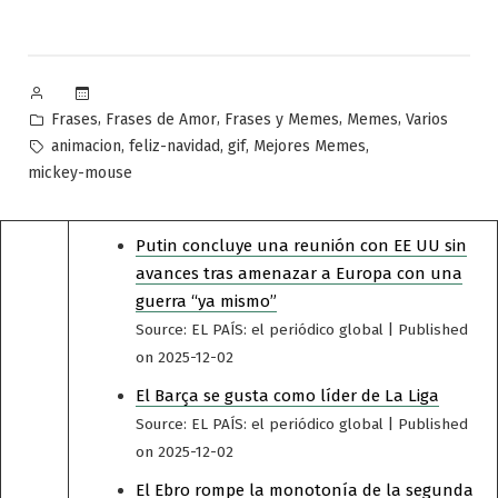
Publicado
por
Publicado
,
,
,
,
Frases
Frases de Amor
Frases y Memes
Memes
Varios
en
Etiquetas:
,
,
,
,
animacion
feliz-navidad
gif
Mejores Memes
mickey-mouse
Putin concluye una reunión con EE UU sin
avances tras amenazar a Europa con una
guerra “ya mismo”
Source: EL PAÍS: el periódico global
Published
on 2025-12-02
El Barça se gusta como líder de La Liga
Source: EL PAÍS: el periódico global
Published
on 2025-12-02
El Ebro rompe la monotonía de la segunda