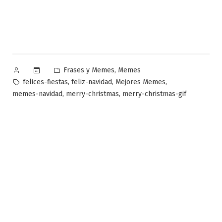
Publicado
Publicado
,
Frases y Memes
Memes
por
en
Etiquetas:
,
,
,
felices-fiestas
feliz-navidad
Mejores Memes
,
,
memes-navidad
merry-christmas
merry-christmas-gif