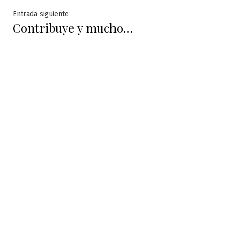
entradas
Entrada
Entrada siguiente
Contribuye y mucho…
siguiente: