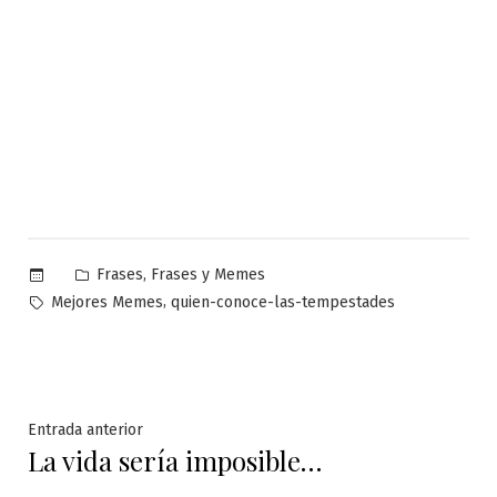
Publicado
,
Frases
Frases y Memes
en
Etiquetas:
,
Mejores Memes
quien-conoce-las-tempestades
Navegación
Entrada
Entrada anterior
La vida sería imposible…
anterior:
de