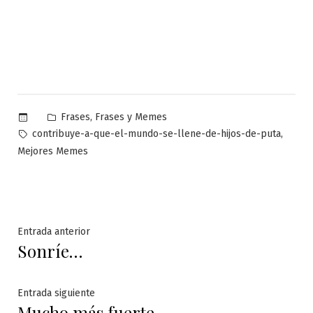
Publicado
,
Frases
Frases y Memes
en
Etiquetas:
,
contribuye-a-que-el-mundo-se-llene-de-hijos-de-puta
Mejores Memes
Navegación
Entrada
Entrada anterior
Sonríe…
anterior:
de
entradas
Entrada
Entrada siguiente
Mucho más fuerte…
siguiente: