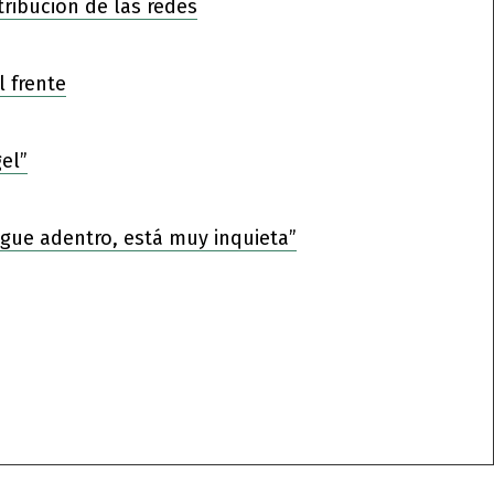
tribución de las redes
l frente
el”
sigue adentro, está muy inquieta”