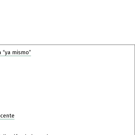
a “ya mismo”
ocente