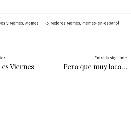
licado
Etiquetas:
,
,
ses y Memes
Memes
Mejores Memes
memes-en-espanol
ación
Entrada
E
ior
Entrada siguiente
es Viernes
Pero que muy loco…
anterior:
s
das