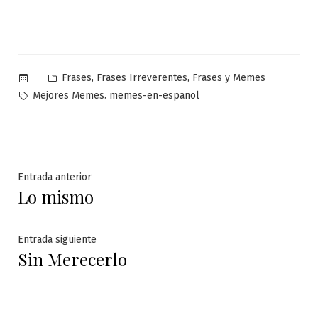
Publicado
,
,
Frases
Frases Irreverentes
Frases y Memes
en
Etiquetas:
,
Mejores Memes
memes-en-espanol
Navegación
Entrada
Entrada anterior
Lo mismo
anterior:
de
entradas
Entrada
Entrada siguiente
Sin Merecerlo
siguiente: