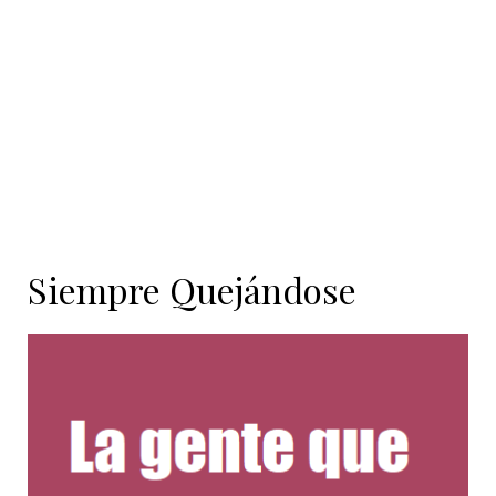
contenido
Siempre Quejándose