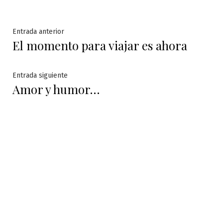
Navegación
Entrada
Entrada anterior
El momento para viajar es ahora
anterior:
de
entradas
Entrada
Entrada siguiente
Amor y humor…
siguiente: