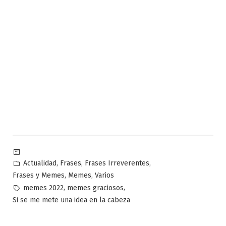
Publicado
,
,
,
Actualidad
Frases
Frases Irreverentes
en
,
,
Frases y Memes
Memes
Varios
Etiquetas:
,
,
memes 2022
memes graciosos
Si se me mete una idea en la cabeza