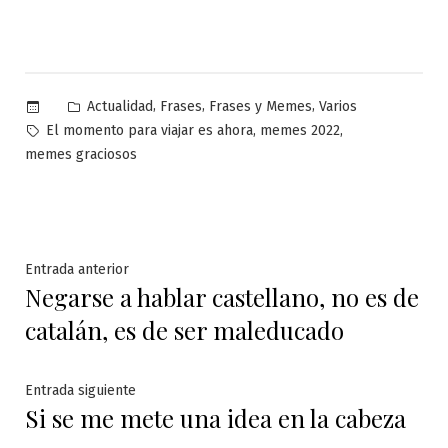
Publicado
,
,
,
Actualidad
Frases
Frases y Memes
Varios
en
Etiquetas:
,
,
El momento para viajar es ahora
memes 2022
memes graciosos
Navegación
Entrada
Entrada anterior
Negarse a hablar castellano, no es de
anterior:
de
catalán, es de ser maleducado
entradas
Entrada
Entrada siguiente
Si se me mete una idea en la cabeza
siguiente: