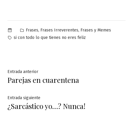
Publicado
,
,
Frases
Frases Irreverentes
Frases y Memes
en
Etiquetas:
si con todo lo que tienes no eres feliz
Navegación
Entrada
Entrada anterior
Parejas en cuarentena
anterior:
de
entradas
Entrada
Entrada siguiente
¿Sarcástico yo…? Nunca!
siguiente: