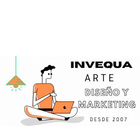
Saltar
al