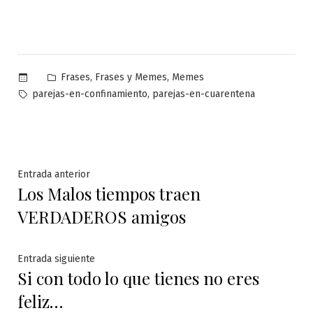
Publicado
,
,
Frases
Frases y Memes
Memes
en
Etiquetas:
,
parejas-en-confinamiento
parejas-en-cuarentena
Navegación
Entrada
Entrada anterior
Los Malos tiempos traen
anterior:
de
VERDADEROS amigos
entradas
Entrada
Entrada siguiente
Si con todo lo que tienes no eres
siguiente:
feliz…