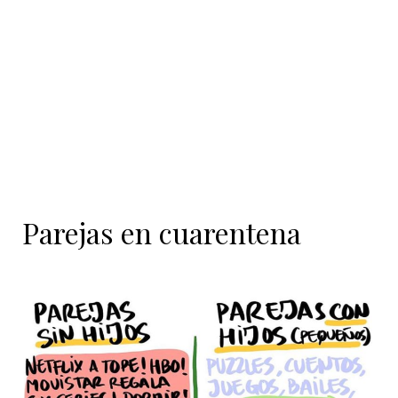
contenido
Parejas en cuarentena