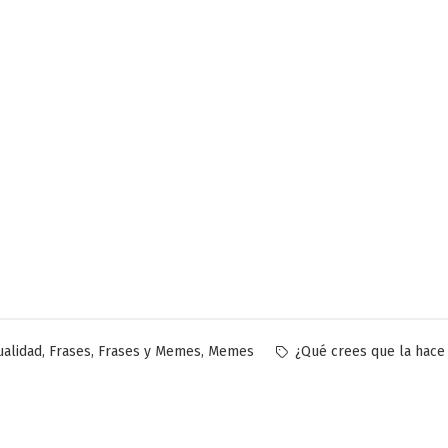
licado
Etiquetas:
,
,
,
ualidad
Frases
Frases y Memes
Memes
¿Qué crees que la hace 