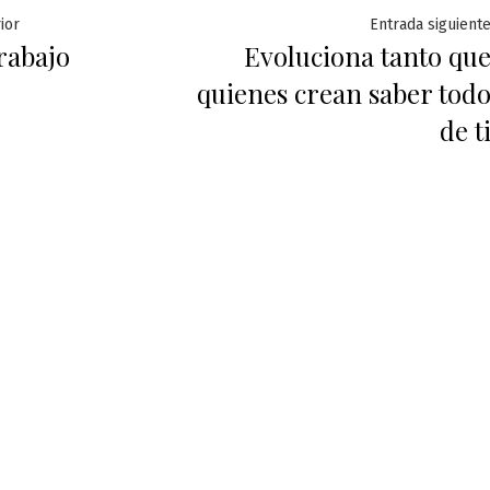
ación
Entrada
ior
Entrada siguient
rabajo
Evoluciona tanto qu
anterior:
quienes crean saber tod
das
de t