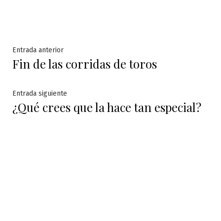
Navegación
Entrada
Entrada anterior
Fin de las corridas de toros
anterior:
de
entradas
Entrada
Entrada siguiente
¿Qué crees que la hace tan especial?
siguiente: