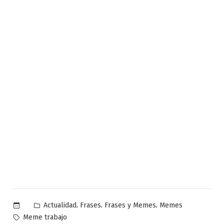
Publicado
,
,
,
Actualidad
Frases
Frases y Memes
Memes
en
Etiquetas:
Meme trabajo