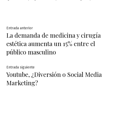
Navegación
Entrada
Entrada anterior
La demanda de medicina y cirugía
anterior:
de
estética aumenta un 15% entre el
entradas
público masculino
Entrada
Entrada siguiente
Youtube, ¿Diversión o Social Media
siguiente:
Marketing?