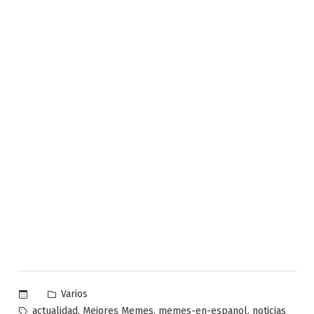
Publicado
Varios
en
Etiquetas:
,
,
,
actualidad
Mejores Memes
memes-en-espanol
noticias