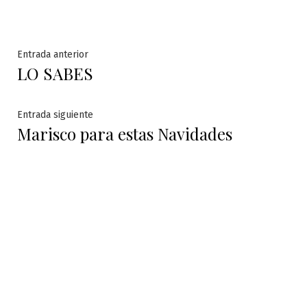
Navegación
Entrada
Entrada anterior
LO SABES
anterior:
de
entradas
Entrada
Entrada siguiente
Marisco para estas Navidades
siguiente: