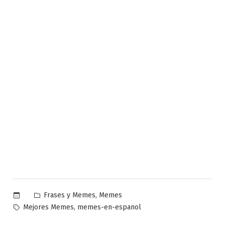
Publicado
,
Frases y Memes
Memes
en
Etiquetas:
,
Mejores Memes
memes-en-espanol