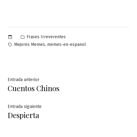
Publicado
Frases Irreverentes
en
Etiquetas:
,
Mejores Memes
memes-en-espanol
Navegación
Entrada
Entrada anterior
Cuentos Chinos
anterior:
de
entradas
Entrada
Entrada siguiente
Despierta
siguiente: