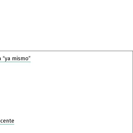
a “ya mismo”
ocente