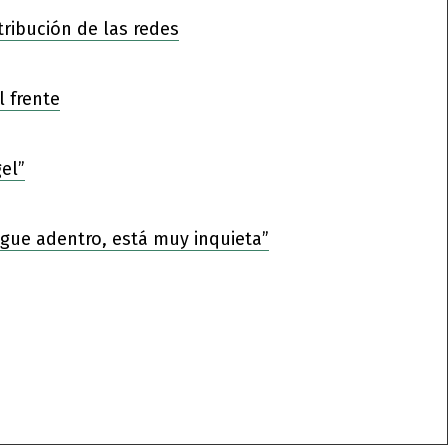
tribución de las redes
l frente
el”
sigue adentro, está muy inquieta”