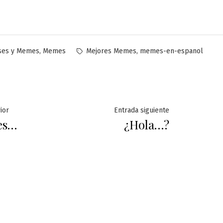
licado
Etiquetas:
,
,
ses y Memes
Memes
Mejores Memes
memes-en-espanol
ación
Entrada
Entrada
ior
Entrada siguiente
bes…
¿Hola…?
anterior:
siguiente:
das