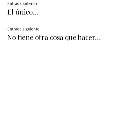
Navegación
Entrada
Entrada anterior
El único…
anterior:
de
entradas
Entrada
Entrada siguiente
No tiene otra cosa que hacer…
siguiente: