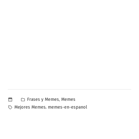
Publicado
,
Frases y Memes
Memes
en
Etiquetas:
,
Mejores Memes
memes-en-espanol