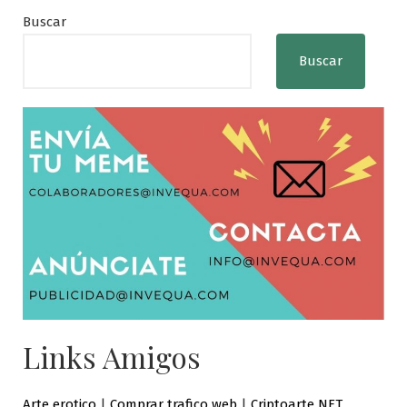
Buscar
Buscar
Links Amigos
Arte erotico
|
Comprar trafico web
|
Criptoarte NFT