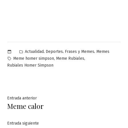
Publicado
,
,
,
Actualidad
Deportes
Frases y Memes
Memes
en
Etiquetas:
,
,
Meme homer simpson
Meme Rubiales
Rubiales Homer Simpson
Navegación
Entrada
Entrada anterior
Meme calor
anterior:
de
entradas
Entrada
Entrada siguiente