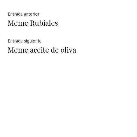
Navegación
Entrada
Entrada anterior
Meme Rubiales
anterior:
de
entradas
Entrada
Entrada siguiente
Meme aceite de oliva
siguiente: