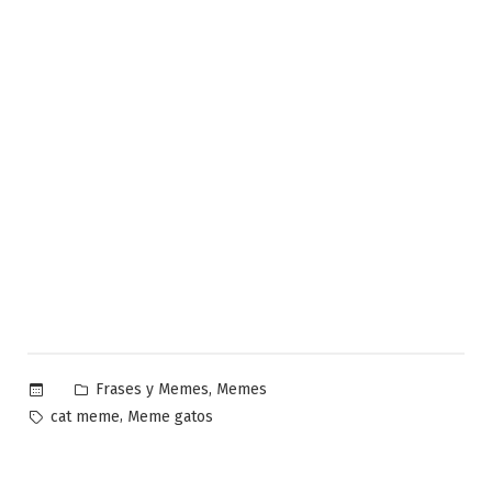
Publicado
,
Frases y Memes
Memes
en
Etiquetas:
,
cat meme
Meme gatos