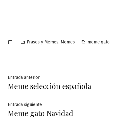
Publicado
Etiquetas:
,
Frases y Memes
Memes
meme gato
en
Navegación
Entrada
Entrada anterior
Meme selección española
anterior:
de
entradas
Entrada
Entrada siguiente
Meme gato Navidad
siguiente: