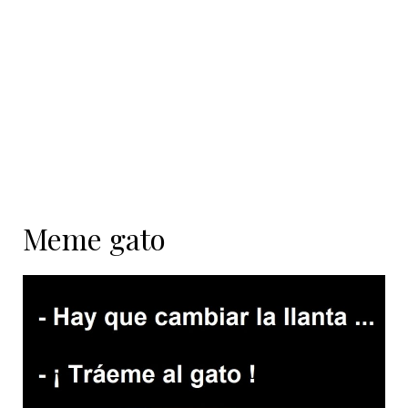
contenido
Meme gato