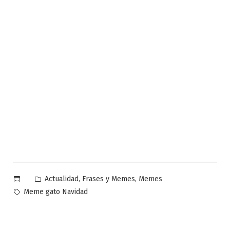
Publicado
,
,
Actualidad
Frases y Memes
Memes
en
Etiquetas:
Meme gato Navidad