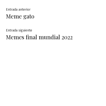
Navegación
Entrada
Entrada anterior
Meme gato
anterior:
de
entradas
Entrada
Entrada siguiente
Memes final mundial 2022
siguiente: