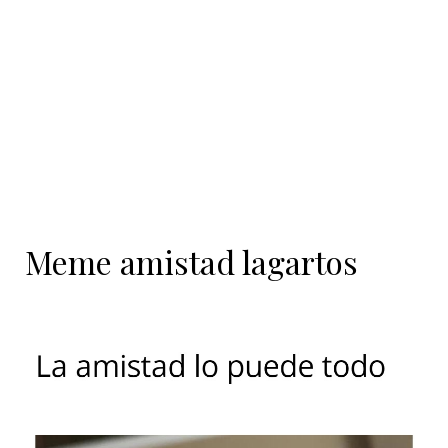
contenido
Meme amistad lagartos