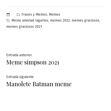
Publicado
,
Frases y Memes
Memes
en
Etiquetas:
,
,
,
Meme amistad lagartos
memes 2022
memes graciosos
memes graciosos 2021
Navegación
Entrada
Entrada anterior
Meme simpson 2021
anterior:
de
entradas
Entrada
Entrada siguiente
Manolete Batman meme
siguiente: